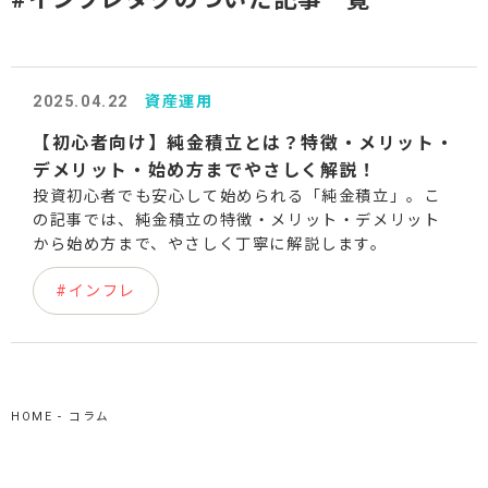
#終活
#退職
#初心者
#メリット
#デメリット
2025.04.22
資産運用
【初心者向け】純金積立とは？特徴・メリット・
#インフレ
#おすすめ
#上級者
デメリット・始め方までやさしく解説！
投資初心者でも安心して始められる「純金積立」。こ
#選び方
#副業
#収入
の記事では、純金積立の特徴・メリット・デメリット
から始め方まで、やさしく丁寧に解説します。
#所得
#インフレ
HOME
コラム