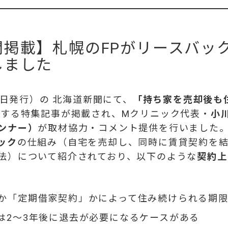
聞掲載】札幌のFPがリースバッ
しました
24日発行）の
北海道新聞
にて、
「持ち家を売却後も
する特集記事が掲載され、Mクリニック代表・
小
ンナー）
が取材協力・コメント提供を行いました
ック
の仕組み（自宅を売却し、同時に賃貸契約を
法）について紹介されており、以下のような
契約上
か「定期借家契約」かによって住み続けられる期
は2～3年後に退去が必要になるケースがある