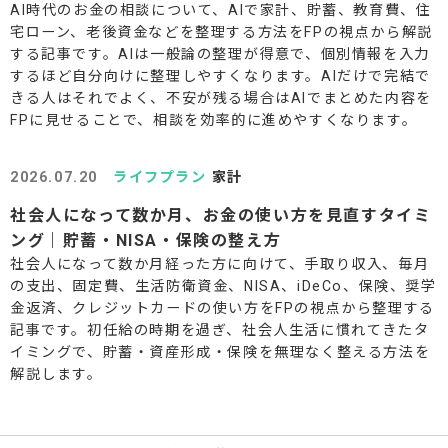
AI時代のお金の相談について、AIで家計、貯蓄、教育費、住
宅ローン、老後資金などを整理する方法をFPの視点から解説
する記事です。AIは一般論の整理が得意で、個別情報を入力
するほど自分向けに整理しやすくなります。AIだけで完結で
きる人はそれでよく、不安が残る場合はAIでまとめた内容を
FPに見せることで、相談を効率的に進めやすくなります。
2026.07.20
ライフプラン
家計
社会人になって数か月、お金の使い方を見直すタイミ
ング｜貯蓄・NISA・保険の整え方
社会人になって数か月経った方に向けて、手取り収入、毎月
の支出、固定費、生活防衛資金、NISA、iDeCo、保険、奨学
金返済、クレジットカードの使い方をFPの視点から整理する
記事です。初任給の時期を過ぎ、社会人生活に慣れてきたタ
イミングで、貯蓄・資産形成・保険を無理なく整える方法を
解説します。