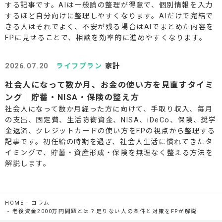
する記事です。AIは一般論の整理が得意で、個別情報を入力
するほど自分向けに整理しやすくなります。AIだけで完結で
きる人はそれでよく、不安が残る場合はAIでまとめた内容を
FPに見せることで、相談を効率的に進めやすくなります。
2026.07.20
ライフプラン
家計
社会人になって数か月、お金の使い方を見直すタイミ
ング｜貯蓄・NISA・保険の整え方
社会人になって数か月経った方に向けて、手取り収入、毎月
の支出、固定費、生活防衛資金、NISA、iDeCo、保険、奨学
金返済、クレジットカードの使い方をFPの視点から整理する
記事です。初任給の時期を過ぎ、社会人生活に慣れてきたタ
イミングで、貯蓄・資産形成・保険を無理なく整える方法を
解説します。
HOME
コラム
老後資金2000万円問題とは？足りない人の条件と対策をFPが解説